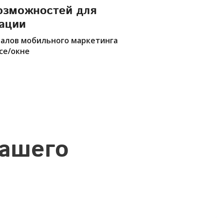
озможностей для
ации
налов мобильного маркетинга
се/окне
вашего