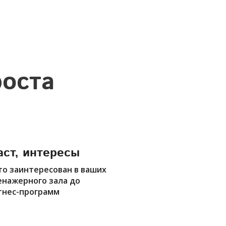
роста
аст, интересы
то заинтересован в ваших
ренажерного зала до
тнес-программ