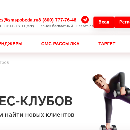
les@smspobeda.ru
8 (800) 777-76-48
Вход
Реги
Т 10:00 - 18:00 (мск)
Звонок бесплатный
Связаться
ЕНДЖЕРЫ
СМС РАССЫЛКА
ТАРГЕТ
нтров
И
ЕС-КЛУБОВ
м
найти новых клиентов