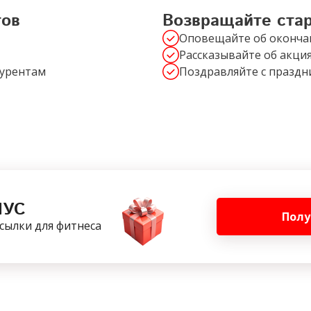
тов
Возвращайте ста
Оповещайте об оконча
Рассказывайте об акция
курентам
Поздравляйте с празд
НУС
Полу
ассылки для фитнеса