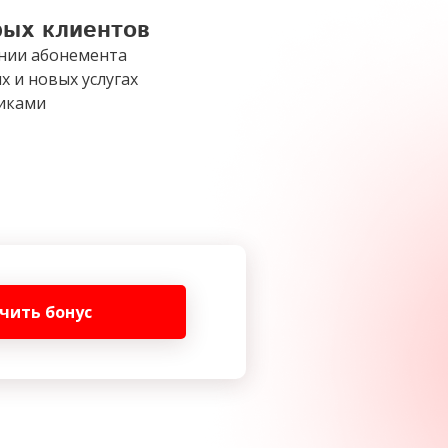
рых клиентов
нии абонемента
х и новых услугах
никами
чить бонус