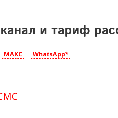
канал и тариф рас
МАКС
WhatsApp*
СМС