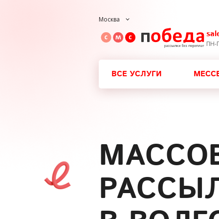
Москва
sa
ПН-П
ВСЕ УСЛУГИ
МЕСС
МАССО
РАССЫ