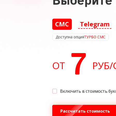
Выберите 
СМС
Telegram
Доступна опция
ТУРБО СМС
7
ОТ
РУБ
/
Включить в стоимость бук
Рассчитать стоимость