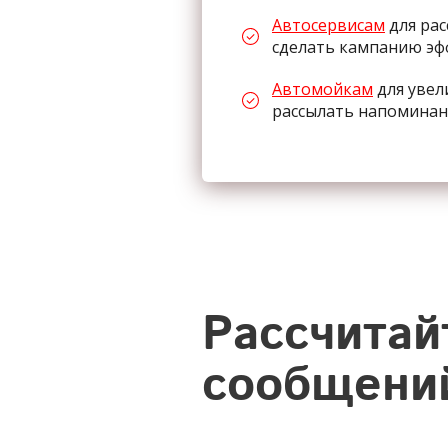
Автосервисам
для рас
сделать кампанию э
Автомойкам
для увел
рассылать напоминан
Рассчитай
сообщений