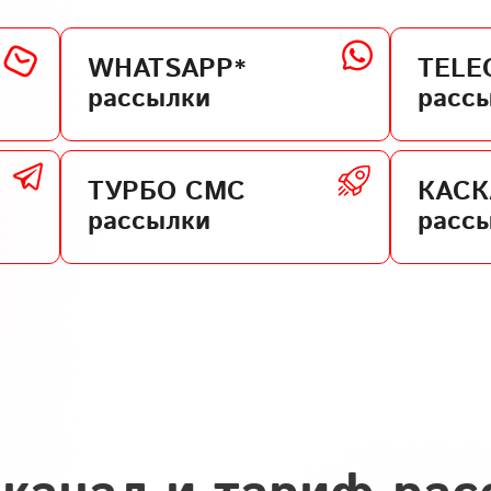
WHATSAPP*
TELE
рассылки
расс
ТУРБО СМС
КАС
рассылки
расс