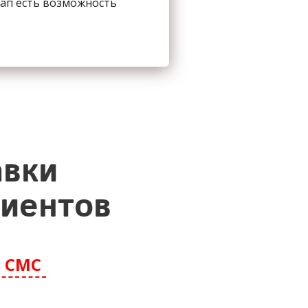
сап есть возможность
авки
лиентов
 СМС