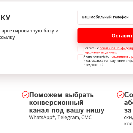
ВКУ
Ваш мобильный телефон
таргетированную базу и
Оставит
ссылку
Согласен с
политикой конфиденц
персональных данных
Я ознакомлен(а) с
положением о 
и соглашаюсь на получение ин
предложений
Поможем выбрать
Со
конверсионный
аб
канал под вашу нишу
за
WhatsApp*, Telegram, СМС
ски
кол