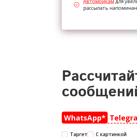
Автомойкам
для увел
рассылать напоминан
Рассчитай
сообщений
WhatsApp*
Telegr
Таргет
С картинкой