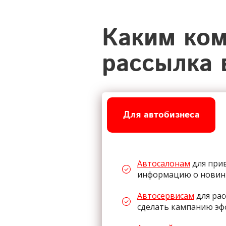
Каким ком
рассылка 
Для автобизнеса
Автосалонам
для прив
информацию о новинк
Автосервисам
для рас
сделать кампанию э