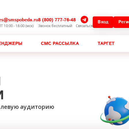
les@smspobeda.ru
8 (800) 777-76-48
Вход
Реги
Т 10:00 - 18:00 (мск)
Звонок бесплатный
Связаться
ЕНДЖЕРЫ
СМС РАССЫЛКА
ТАРГЕТ
И
И
целевую аудиторию