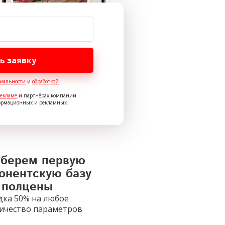
ь заявку
иальности
и
обработкой
рекламе
и партнёрах компании
формационных и рекламных
берем первую
онентскую базу
 полцены
дка 50% на любое
ичество параметров