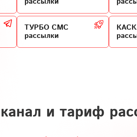
рассылки
расс
ТУРБО СМС
КАС
рассылки
расс
канал и тариф рас