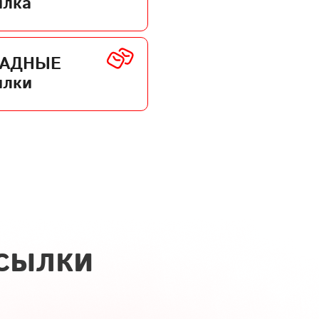
ылка
КАДНЫЕ
ылки
сылки