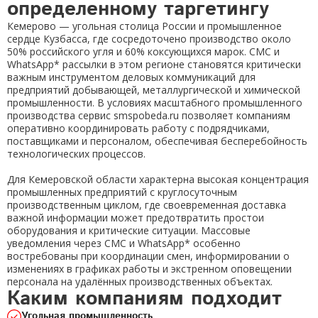
определенному таргетингу
Ошибка!
Кемерово — угольная столица России и промышленное
сердце Кузбасса, где сосредоточено производство около
Закрыть
50% российского угля и 60% коксующихся марок. СМС и
WhatsApp* рассылки в этом регионе становятся критически
важным инструментом деловых коммуникаций для
предприятий добывающей, металлургической и химической
промышленности. В условиях масштабного промышленного
производства сервис smspobeda.ru позволяет компаниям
оперативно координировать работу с подрядчиками,
поставщиками и персоналом, обеспечивая бесперебойность
технологических процессов.
Для Кемеровской области характерна высокая концентрация
промышленных предприятий с круглосуточным
производственным циклом, где своевременная доставка
важной информации может предотвратить простои
оборудования и критические ситуации. Массовые
уведомления через СМС и WhatsApp* особенно
востребованы при координации смен, информировании о
изменениях в графиках работы и экстренном оповещении
персонала на удалённых производственных объектах.
Каким компаниям подходит
Угольная промышленность