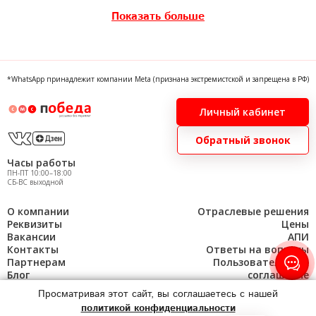
таргетированные рассылки
рассылка сообщений
Показать больше
базы для рассылки
рассылка по своей базе
отправка смс апи
смс из битрикса
1с массовая рассылка
шлюз для рассылки смс
*WhatsApp принадлежит компании Meta (признана экстремистской и запрещена в РФ)
рассылка коммерческих предложений
Личный кабинет
база для рассылки сообщений
Обратный звонок
строительным организациям
по базе оператора
Часы работы
ПН-ПТ 10:00–18:00
рассылки в мессенджеры
привлечение покупателей
СБ-ВС выходной
cмс информирование
cмс маркетинг
О компании
Отраслевые решения
Реквизиты
Цены
cервис отправок cмс
электронная реклама
Вакансии
АПИ
Контакты
Ответы на вопросы
автоматические уведомления
инструмент маркетинга
Партнерам
Пользовательское
Блог
соглашение
Просматривая этот сайт, вы соглашаетесь с нашей
Карта сайта
политикой конфиденциальности