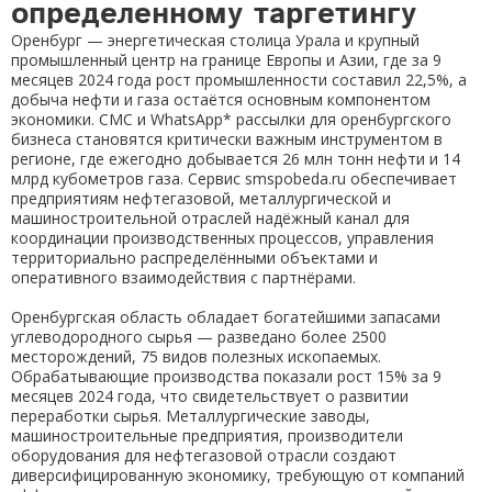
определенному таргетингу
Ошибка!
Оренбург — энергетическая столица Урала и крупный
промышленный центр на границе Европы и Азии, где за 9
Закрыть
месяцев 2024 года рост промышленности составил 22,5%, а
добыча нефти и газа остаётся основным компонентом
экономики. СМС и WhatsApp* рассылки для оренбургского
бизнеса становятся критически важным инструментом в
регионе, где ежегодно добывается 26 млн тонн нефти и 14
млрд кубометров газа. Сервис smspobeda.ru обеспечивает
предприятиям нефтегазовой, металлургической и
машиностроительной отраслей надёжный канал для
координации производственных процессов, управления
территориально распределёнными объектами и
оперативного взаимодействия с партнёрами.
Оренбургская область обладает богатейшими запасами
углеводородного сырья — разведано более 2500
месторождений, 75 видов полезных ископаемых.
Обрабатывающие производства показали рост 15% за 9
месяцев 2024 года, что свидетельствует о развитии
переработки сырья. Металлургические заводы,
машиностроительные предприятия, производители
оборудования для нефтегазовой отрасли создают
диверсифицированную экономику, требующую от компаний